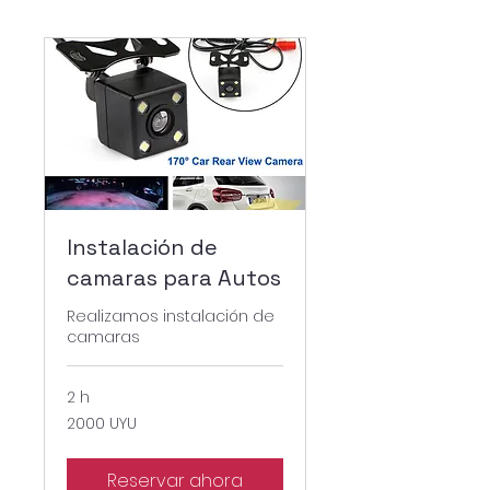
Instalación de
camaras para Autos
Realizamos instalación de
camaras
2 h
2000
2000 UYU
pesos
uruguayos
Reservar ahora