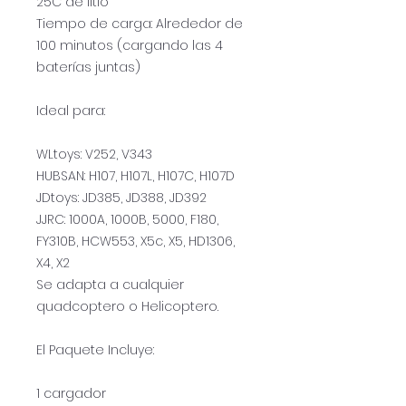
25C de litio
Tiempo de carga: Alrededor de
100 minutos (cargando las 4
baterías juntas)
Ideal para:
WLtoys: V252, V343
HUBSAN: H107, H107L, H107C, H107D
JDtoys: JD385, JD388, JD392
JJRC: 1000A, 1000B, 5000, F180,
FY310B, HCW553, X5c, X5, HD1306,
X4, X2
Se adapta a cualquier
quadcoptero o Helicoptero.
El Paquete Incluye:
1 cargador