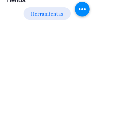
Tienda
Herramientas
Energia Alternativa
Atencion al Cliente
Politica
Contactanos a los numeros
095 794 971 - 091 700 390
Iluminación led
Valentín Gómez 985
esquina
Agraciada/Montevideo/Uruguay