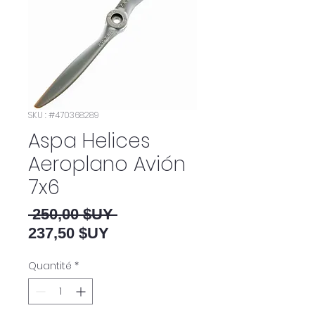
SKU : #470368289
Aspa Helices
Aeroplano Avión
7x6
Prix original
 250,00 $UY 
Prix promotionnel
237,50 $UY
Quantité
*