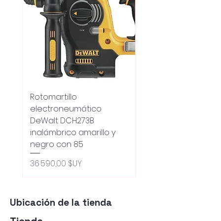
Rotomartillo
Fresadora Router
electroneumático
Dewalt Dcw600b
DeWalt DCH273B
S/carbones Inalamb
inalámbrico amarillo y
Prix original
18 100,00 $UY
negro con 85
Oferta 5% - Producto
(0ce6e6)
Prix
36 590,00 $UY
Ubicación de la tienda