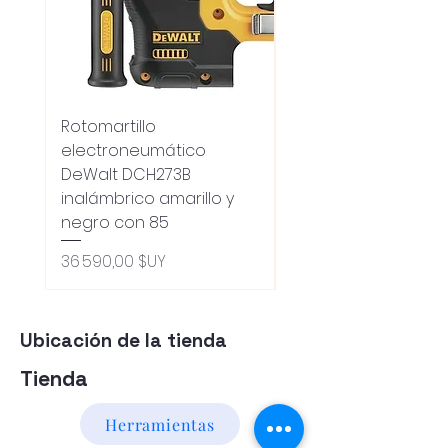
Rotomartillo
Fresadora Router
electroneumático
Dewalt Dcw600b
DeWalt DCH273B
S/carbones Inalamb
inalámbrico amarillo y
Prix original
18 100,00 $UY
negro con 85
Oferta 5% - Producto
(0ce6e6)
Prix
36 590,00 $UY
Ubicación de la tienda
Tienda
Herramientas