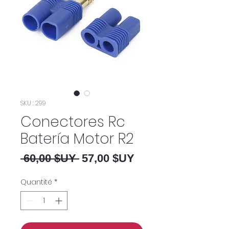
SKU : 299
Conectores Rc
Batería Motor R2
Prix original
Prix promotionnel
 60,00 $UY 
57,00 $UY
Quantité
*