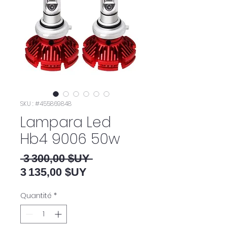
SKU : #455869848
Lampara Led
Hb4 9006 50w
Prix original
 3 300,00 $UY 
Prix promotionnel
3 135,00 $UY
Quantité
*