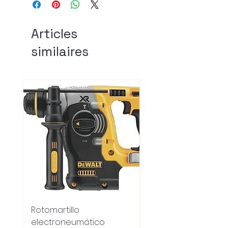
Articles
similaires
Rotomartillo
Fresadora Router
electroneumático
Dewalt Dcw600b