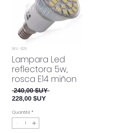
SKU : 629
Lampara Led
reflectora 5w,
rosca E14 miñon
Prix original
 240,00 $UY 
Prix promotionnel
228,00 $UY
Quantité
*