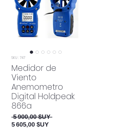
SKU : 747
Medidor de
Viento
Anemometro
Digital Holdpeak
866a
Prix original
 5 900,00 $UY 
Prix promotionnel
5 605,00 $UY