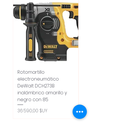
Rotomartillo
Fresadora Router
electroneumático
Dewalt Dcw600b
DeWalt DCH273B
S/carbones Inalamb
inalámbrico amarillo y
Prix original
18 100,00 $UY
negro con 85
Oferta 5% - Producto
(0ce6e6)
Prix
36 590,00 $UY