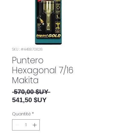
SKU : #448870828
Puntero
Hexagonal 7/16
Makita
Prix original
 570,00 $UY 
Prix promotionnel
541,50 $UY
Quantité
*