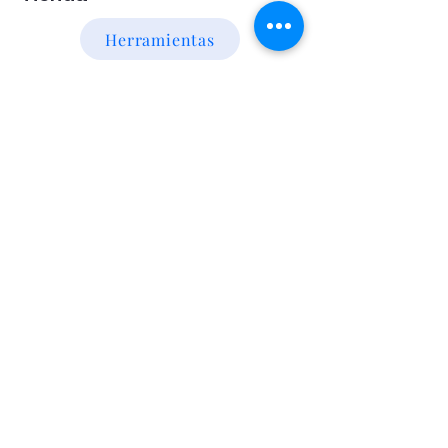
Herramientas
Energia Alternativa
Atencion al Cliente
Politica
Contactanos a los numeros
095 794 971 - 091 700 390
Iluminación led
Valentín Gómez 985
esquina
Agraciada/Montevideo/Uruguay