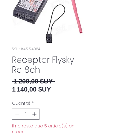
SKU : #451514064
Receptor Flysky
Rc 8ch
Prix original
 1 200,00 $UY 
Prix promotionnel
1 140,00 $UY
Quantité
*
Il ne reste que 5 article(s) en
stock