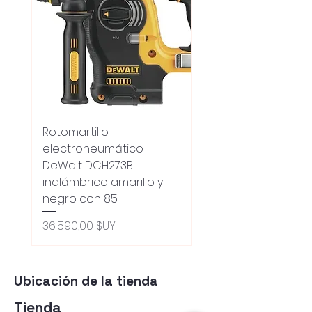
Rotomartillo
Fresadora Router
electroneumático
Dewalt Dcw600b
DeWalt DCH273B
S/carbones Inalamb
inalámbrico amarillo y
Prix original
18 100,00 $UY
negro con 85
Oferta 5% - Producto
(0ce6e6)
Prix
36 590,00 $UY
Ubicación de la tienda
Tienda