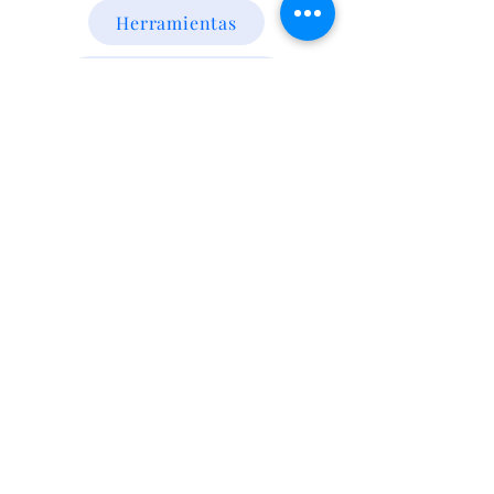
Herramientas
Energia Alternativa
Atencion al Cliente
Politica
Contactanos a los numeros
095 794 971 - 091 700 390
Iluminación led
Valentín Gómez 985
esquina
Agraciada/Montevideo/Uruguay
Camaras p/vehiculos