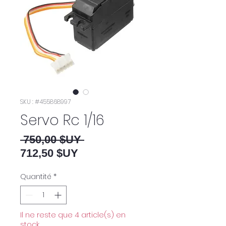
SKU : #455868997
Servo Rc 1/16
Prix original
 750,00 $UY 
Prix promotionnel
712,50 $UY
Quantité
*
Il ne reste que 4 article(s) en
stock