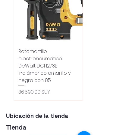
Rotomartillo
Fresadora Router
electroneumático
Dewalt Dcw600b
DeWalt DCH273B
S/carbones Inalamb
inalámbrico amarillo y
Prix original
18 100,00 $UY
negro con 85
Oferta 5% - Producto
(0ce6e6)
Prix
36 590,00 $UY
Ubicación de la tienda
Tienda