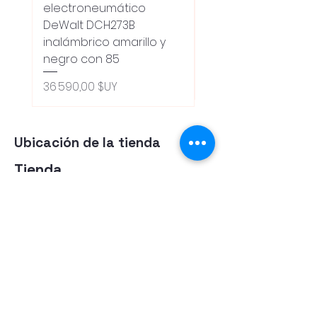
electroneumático
Dewalt Dcw600b
DeWalt DCH273B
S/carbones Inalamb
inalámbrico amarillo y
Prix original
18 100,00 $UY
negro con 85
Oferta 5% - Producto
(0ce6e6)
Prix
36 590,00 $UY
Ubicación de la tienda
Tienda
Herramientas
Energia Alternativa
Atencion al Cliente
Politica