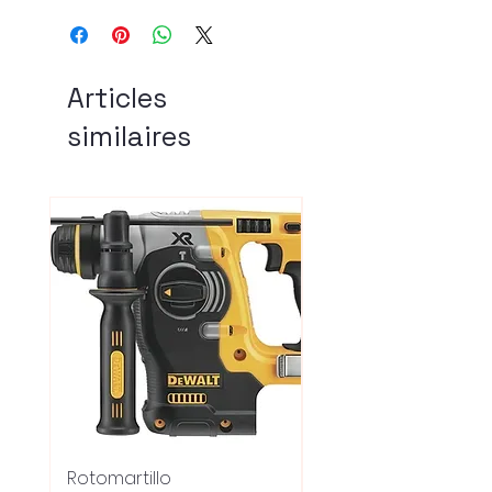
Articles
similaires
Rotomartillo
Fresadora Router