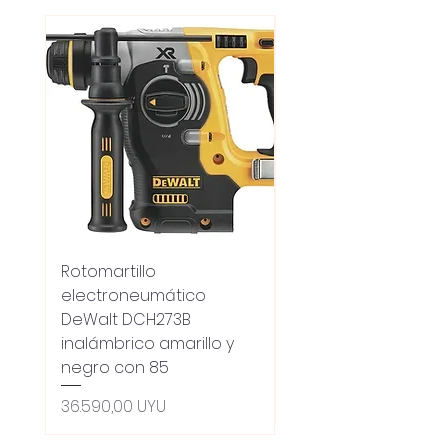
Rotomartillo
Fresadora Router
electroneumático
Dewalt Dcw600b
DeWalt DCH273B
S/carbones Inalamb
inalámbrico amarillo y
Precio
18.100,00 UYU
negro con 85
Oferta 5% - Producto
(0ce6e6)
Precio
36.590,00 UYU