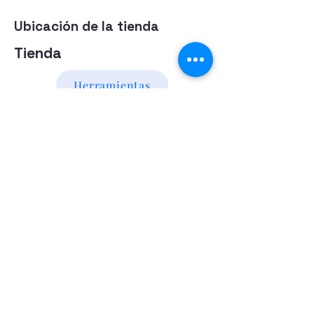
Ubicación de la tienda
Tienda
Herramientas
Energia Alternativa
Atencion al Cliente
Politica
Contactanos a los numeros
095 794 971 - 091 700 390
Iluminación led
Valentín Gómez 985
esquina
Agraciada/Montevideo/Uruguay