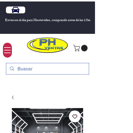
Envios en el día para Montevideo, comprando antes de las 15hs