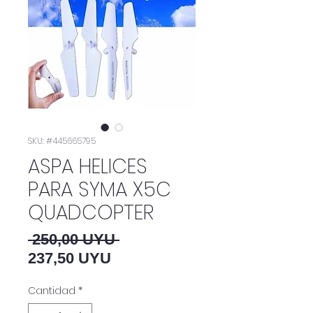
SKU: #445665795
ASPA HELICES
PARA SYMA X5C
QUADCOPTER
Precio
 250,00 UYU 
Precio de oferta
237,50 UYU
Cantidad
*