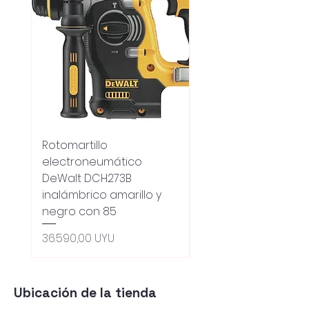
Rotomartillo
Fresadora Router
electroneumático
Dewalt Dcw600b
DeWalt DCH273B
S/carbones Inalamb
inalámbrico amarillo y
Precio
18.100,00 UYU
negro con 85
Oferta 5% - Producto
(0ce6e6)
Precio
36.590,00 UYU
Ubicación de la tienda