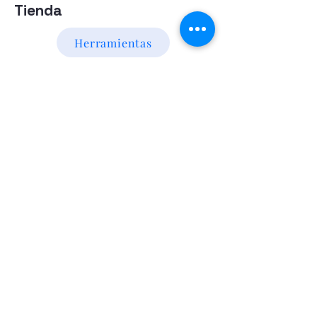
Tienda
Herramientas
Energia Alternativa
Atencion al Cliente
Politica
Contactanos a los numeros
095 794 971 - 091 700 390
Iluminación led
Valentín Gómez 985
esquina
Agraciada/Montevideo/Uruguay