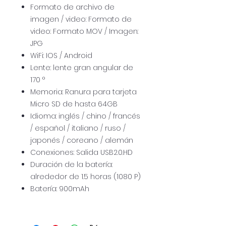
Formato de archivo de
imagen / video: Formato de
video: Formato MOV / Imagen:
JPG
WiFi: IOS / Android
Lente: lente gran angular de
170 °
Memoria: Ranura para tarjeta
Micro SD de hasta 64GB
Idioma: inglés / chino / francés
/ español / italiano / ruso /
japonés / coreano / alemán
Conexiones: Salida USB2.0.HD
Duración de la batería:
alrededor de 1.5 horas (1080 P)
Batería: 900mAh