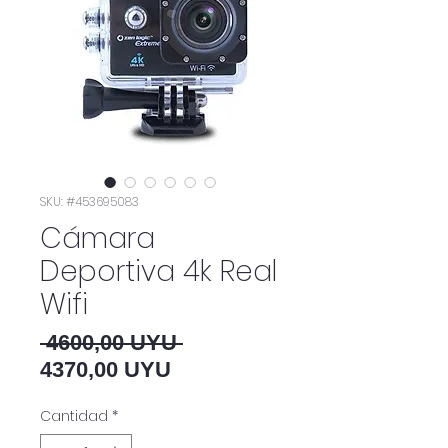
SKU: #453695083
Cámara
Deportiva 4k Real
Wifi
Precio
 4600,00 UYU 
Precio de oferta
4370,00 UYU
Cantidad
*