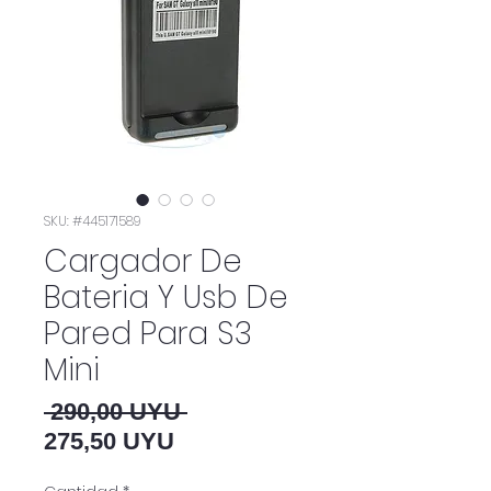
SKU: #445171589
Cargador De
Bateria Y Usb De
Pared Para S3
Mini
Precio
 290,00 UYU 
Precio de oferta
275,50 UYU