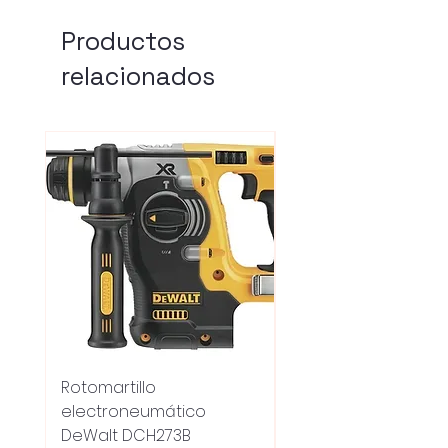
Productos
relacionados
Rotomartillo
Fresadora Router
electroneumático
Dewalt Dcw600b
DeWalt DCH273B
S/carbones Inalamb