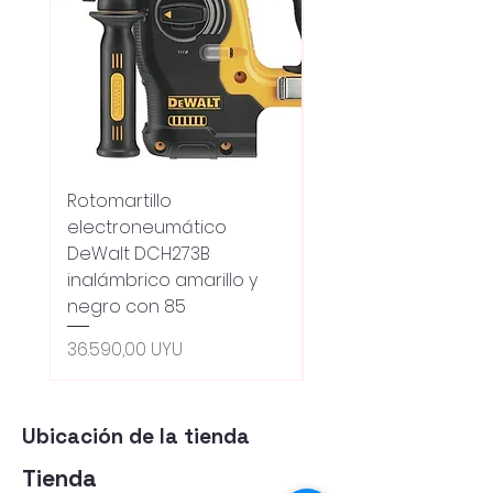
Rotomartillo
Fresadora Router
electroneumático
Dewalt Dcw600b
DeWalt DCH273B
S/carbones Inalamb
inalámbrico amarillo y
Precio
18.100,00 UYU
negro con 85
Oferta 5% - Producto
(0ce6e6)
Precio
36.590,00 UYU
Ubicación de la tienda
Tienda