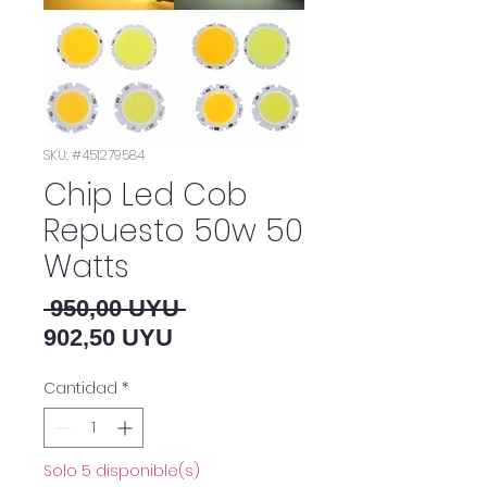
SKU: #451279584
Chip Led Cob
Repuesto 50w 50
Watts
Precio
 950,00 UYU 
Precio de oferta
902,50 UYU
Cantidad
*
Solo 5 disponible(s)