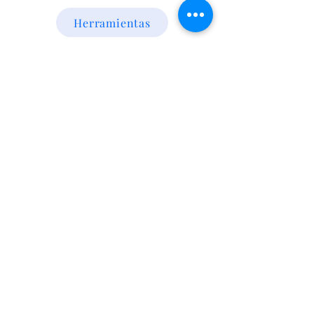
Herramientas
Energia Alternativa
Atencion al Cliente
Politica
Contactanos a los numeros
095 794 971 - 091 700 390
Iluminación led
Valentín Gómez 985
esquina
Agraciada/Montevideo/Uruguay