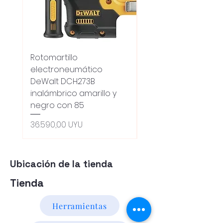
Rotomartillo
Fresadora Router
electroneumático
Dewalt Dcw600b
DeWalt DCH273B
S/carbones Inalamb
inalámbrico amarillo y
Precio
18.100,00 UYU
negro con 85
Oferta 5% - Producto
(0ce6e6)
Precio
36.590,00 UYU
Ubicación de la tienda
Tienda
Herramientas