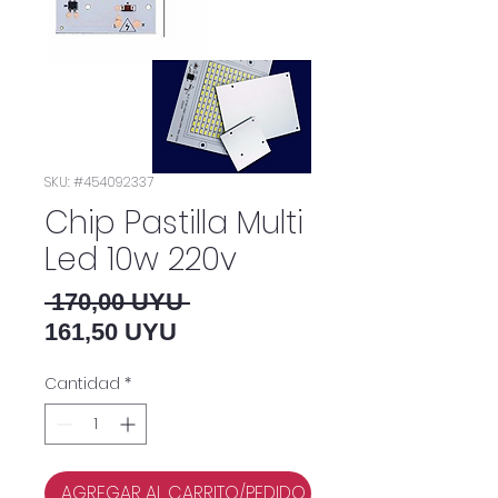
SKU: #454092337
Chip Pastilla Multi
Led 10w 220v
Precio
 170,00 UYU 
Precio de oferta
161,50 UYU
Cantidad
*
AGREGAR AL CARRITO/PEDIDO