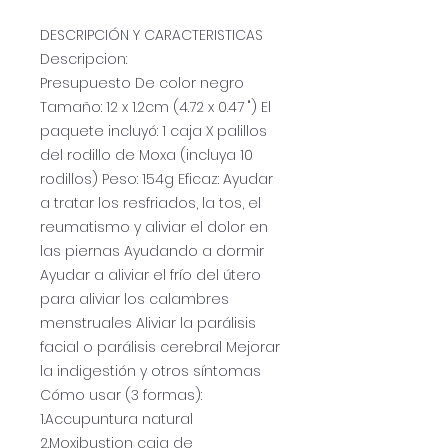
DESCRIPCIÓN Y CARACTERISTICAS
Descripcion:
Presupuesto De color negro
Tamaño: 12 x 1.2cm (4.72 x 0.47 ") El
paquete incluyó: 1 caja X palillos
del rodillo de Moxa (incluya 10
rodillos) Peso: 154g Eficaz: Ayudar
a tratar los resfriados, la tos, el
reumatismo y aliviar el dolor en
las piernas Ayudando a dormir
Ayudar a aliviar el frío del útero
para aliviar los calambres
menstruales Aliviar la parálisis
facial o parálisis cerebral Mejorar
la indigestión y otros síntomas
Cómo usar (3 formas):
1.Accupuntura natural
2.Moxibustion caja de