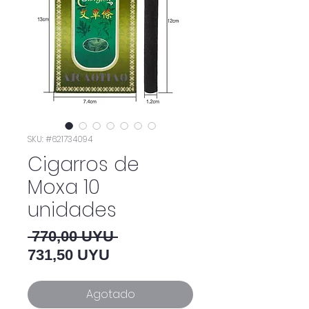
SKU: #621734094
Cigarros de
Moxa 10
unidades
Precio
 770,00 UYU 
Precio de oferta
731,50 UYU
Agotado