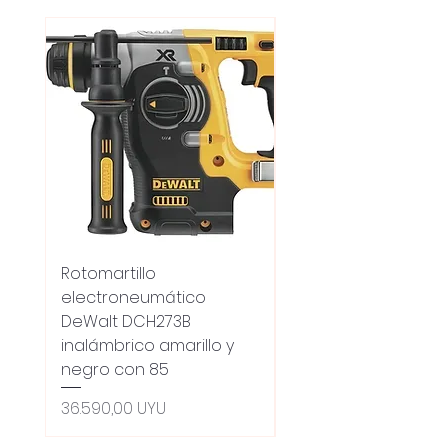
Rotomartillo
Fresadora Router
electroneumático
Dewalt Dcw600b
DeWalt DCH273B
S/carbones Inalamb
inalámbrico amarillo y
Precio
18.100,00 UYU
negro con 85
Oferta 5% - Producto
(0ce6e6)
Precio
36.590,00 UYU