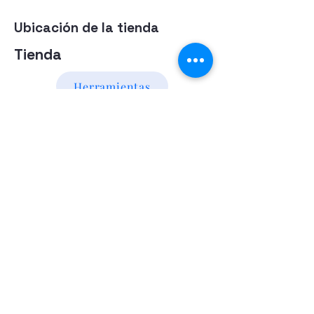
Ubicación de la tienda
Tienda
Herramientas
Energia Alternativa
Atencion al Cliente
Politica
Contactanos a los numeros
095 794 971 - 091 700 390
Iluminación led
Valentín Gómez 985
esquina
Agraciada/Montevideo/Uruguay