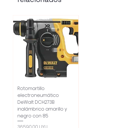
Rotomartillo
Fresadora Router
electroneumático
Dewalt Dcw600b
DeWalt DCH273B
S/carbones Inalamb
inalámbrico amarillo y
Precio
18.100,00 UYU
negro con 85
Oferta 5% - Producto
(0ce6e6)
Precio
36.590,00 UYU