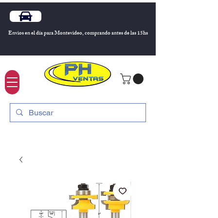
Envios en el día para Montevideo, comprando antes de las 15hs