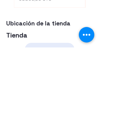
Ubicación de la tienda
Tienda
Herramientas
Energia Alternativa
Atencion al Cliente
Politica
Contactanos a los numeros
095 794 971 - 091 700 390
Iluminación led
Valentín Gómez 985