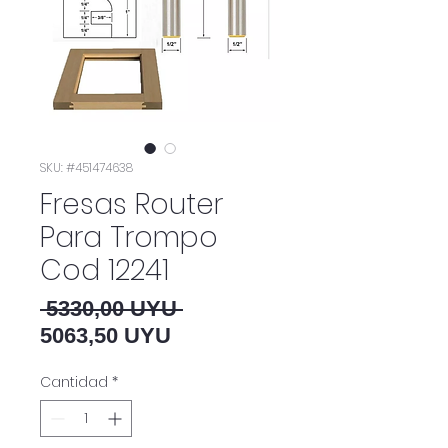
SKU: #451474638
Fresas Router
Para Trompo
Cod 12241
Precio
 5330,00 UYU 
Precio de oferta
5063,50 UYU
Cantidad
*