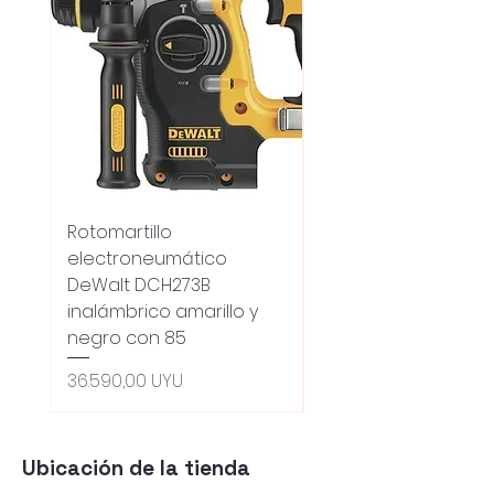
Rotomartillo
Fresadora Router
electroneumático
Dewalt Dcw600b
DeWalt DCH273B
S/carbones Inalamb
inalámbrico amarillo y
Precio
18.100,00 UYU
negro con 85
Oferta 5% - Producto
(0ce6e6)
Precio
36.590,00 UYU
Ubicación de la tienda