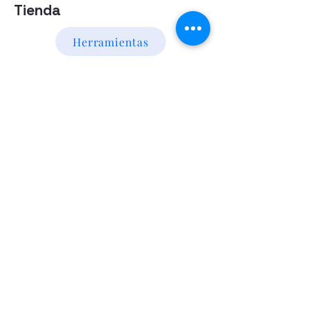
Tienda
Herramientas
Energia Alternativa
Atencion al Cliente
Politica
Contactanos a los numeros
095 794 971 - 091 700 390
Iluminación led
Valentín Gómez 985
esquina
Agraciada/Montevideo/Uruguay