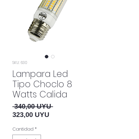
SKU: 630
Lampara Led
Tipo Choclo 8
Watts Calida
Precio
 340,00 UYU 
Precio de oferta
323,00 UYU
Cantidad
*