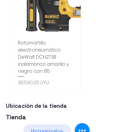
Rotomartillo
Fresadora Router
electroneumático
Dewalt Dcw600b
DeWalt DCH273B
S/carbones Inalamb
inalámbrico amarillo y
Precio
18.100,00 UYU
negro con 85
Oferta 5% - Producto
(0ce6e6)
Precio
36.590,00 UYU
Ubicación de la tienda
Tienda
Herramientas