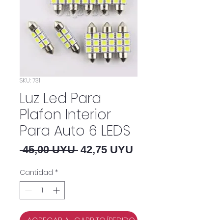
SKU: 731
Luz Led Para
Plafon Interior
Para Auto 6 LEDS
Precio
Precio de oferta
 45,00 UYU 
42,75 UYU
Cantidad
*