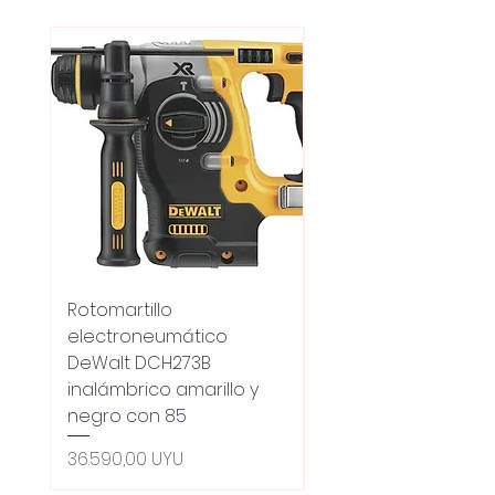
Rotomartillo
Fresadora Router
electroneumático
Dewalt Dcw600b
DeWalt DCH273B
S/carbones Inalamb
inalámbrico amarillo y
Precio
18.100,00 UYU
negro con 85
Oferta 5% - Producto
(0ce6e6)
Precio
36.590,00 UYU