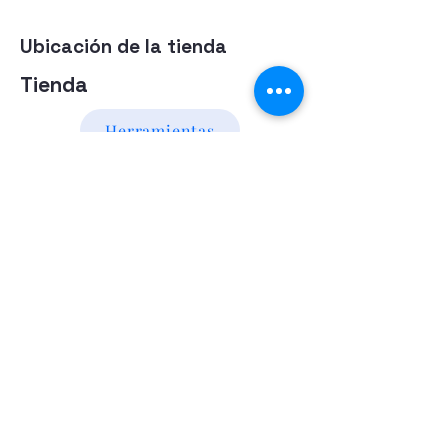
Ubicación de la tienda
Tienda
Herramientas
Energia Alternativa
Atencion al Cliente
Politica
Contactanos a los numeros
095 794 971 - 091 700 390
Iluminación led
Valentín Gómez 985
esquina
Agraciada/Montevideo/Uruguay