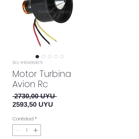
SKU: #454086873
Motor Turbina
Avion Rc
Precio
 2730,00 UYU 
Precio de oferta
2593,50 UYU
Cantidad
*