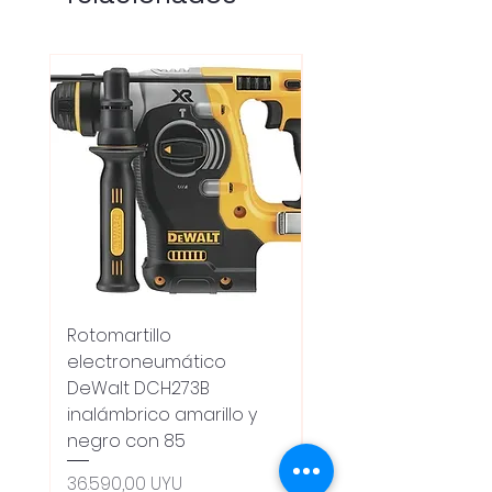
Rotomartillo
Fresadora Router
electroneumático
Dewalt Dcw600b
DeWalt DCH273B
S/carbones Inalamb
inalámbrico amarillo y
Precio
18.100,00 UYU
negro con 85
Oferta 5% - Producto
(0ce6e6)
Precio
36.590,00 UYU