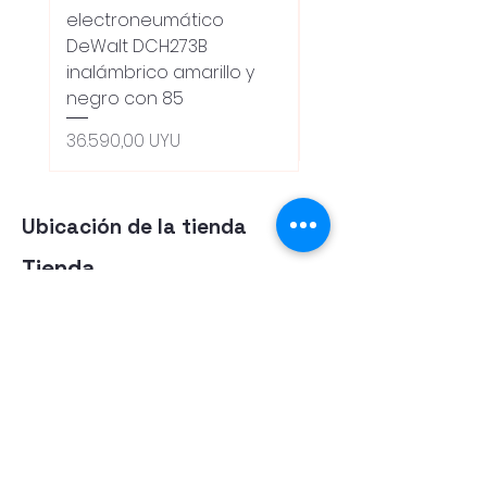
electroneumático
Dewalt Dcw600b
DeWalt DCH273B
S/carbones Inalamb
inalámbrico amarillo y
Precio
18.100,00 UYU
negro con 85
Oferta 5% - Producto
(0ce6e6)
Precio
36.590,00 UYU
Ubicación de la tienda
Tienda
Herramientas
Energia Alternativa
Atencion al Cliente
Politica