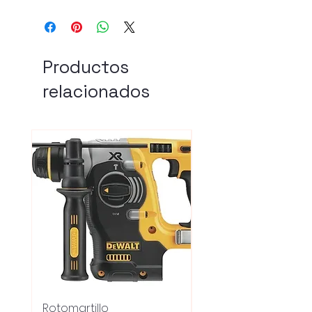
Productos
relacionados
Rotomartillo
Fresadora Router