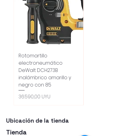
Rotomartillo
Fresadora Router
electroneumático
Dewalt Dcw600b
DeWalt DCH273B
S/carbones Inalamb
inalámbrico amarillo y
Precio
18.100,00 UYU
negro con 85
Oferta 5% - Producto
(0ce6e6)
Precio
36.590,00 UYU
Ubicación de la tienda
Tienda