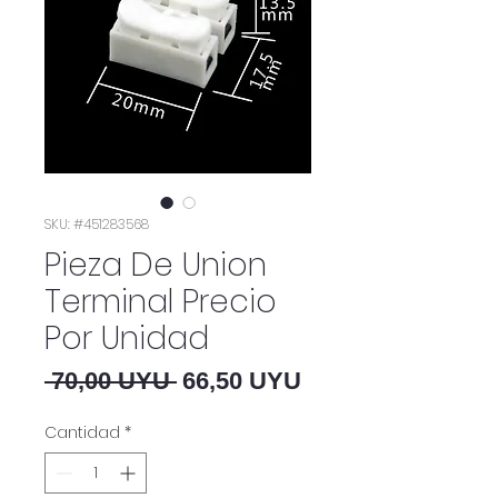
SKU: #451283568
Pieza De Union
Terminal Precio
Por Unidad
Precio
Precio de oferta
 70,00 UYU 
66,50 UYU
Cantidad
*