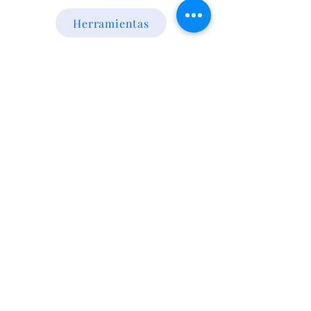
Herramientas
Energia Alternativa
Atencion al Cliente
Politica
Contactanos a los numeros
095 794 971 - 091 700 390
Iluminación led
Valentín Gómez 985
esquina
Agraciada/Montevideo/Uruguay