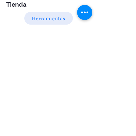
Tienda
Herramientas
Energia Alternativa
Atencion al Cliente
Politica
Contactanos a los numeros
095 794 971 - 091 700 390
Iluminación led
Valentín Gómez 985
esquina
Agraciada/Montevideo/Uruguay