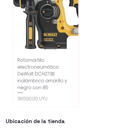
Rotomartillo
Fresadora Router
electroneumático
Dewalt Dcw600b
DeWalt DCH273B
S/carbones Inalamb
inalámbrico amarillo y
Precio
18.100,00 UYU
negro con 85
Oferta 5% - Producto
(0ce6e6)
Precio
36.590,00 UYU
Ubicación de la tienda