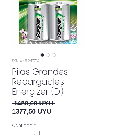
SKU: #451247782
Pilas Grandes
Recargables
Energizer (D)
Precio
 1450,00 UYU 
Precio de oferta
1377,50 UYU
Cantidad
*