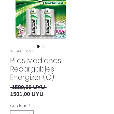
SKU: #444687974
Pilas Medianas
Recargables
Energizer (C)
Precio
 1580,00 UYU 
Precio de oferta
1501,00 UYU
Cantidad
*