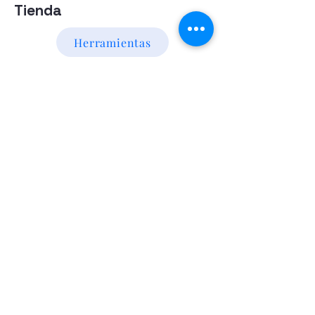
Tienda
Herramientas
Energia Alternativa
Atencion al Cliente
Politica
Contactanos a los numeros
095 794 971 - 091 700 390
Iluminación led
Valentín Gómez 985
esquina
Agraciada/Montevideo/Uruguay