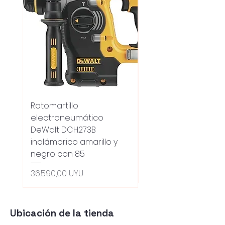
Rotomartillo
Fresadora Router
electroneumático
Dewalt Dcw600b
DeWalt DCH273B
S/carbones Inalamb
inalámbrico amarillo y
Precio
18.100,00 UYU
negro con 85
Oferta 5% - Producto
(0ce6e6)
Precio
36.590,00 UYU
Ubicación de la tienda