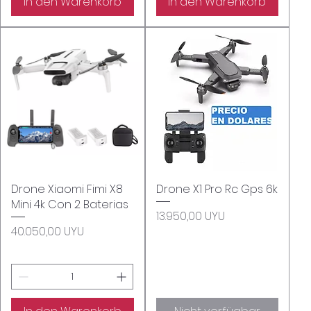
In den Warenkorb
In den Warenkorb
Drone Xiaomi Fimi X8
Schnellansicht
Drone X1 Pro Rc Gps 6k
Schnellansicht
Mini 4k Con 2 Baterias
Preis
13.950,00 UYU
Preis
40.050,00 UYU