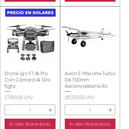
Drone Sjrc F7 4k Pro
Schnellansicht
Avion E-flite Umx Turbo
Schnellansicht
Con Cámara 4k Gris
De 700mm
5ghz
Aeromodelismo Rc
Preis
Preis
27.100,00 UYU
25.370,00 UYU
In den Warenkorb
In den Warenkorb