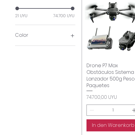
21 UYU
74.700 UYU
Color
Drone P7 Max
Schnellansicht
Obstáculos Sistema
Lanzador 500g Pes
Paquetes
Preis
74.700,00 UYU
In den Warenkorb