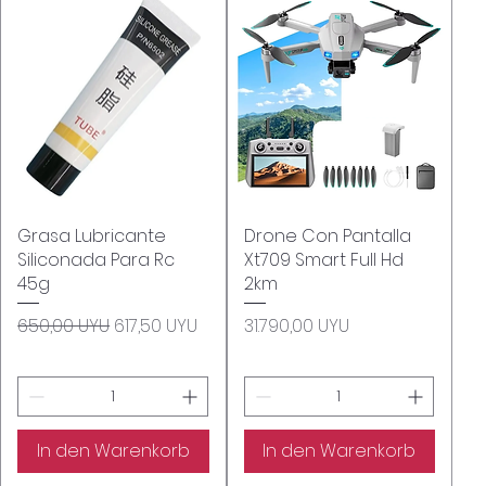
Grasa Lubricante
Schnellansicht
Drone Con Pantalla
Schnellansicht
Siliconada Para Rc
Xt709 Smart Full Hd
45g
2km
Standardpreis
Sale-Preis
Preis
650,00 UYU
617,50 UYU
31.790,00 UYU
In den Warenkorb
In den Warenkorb