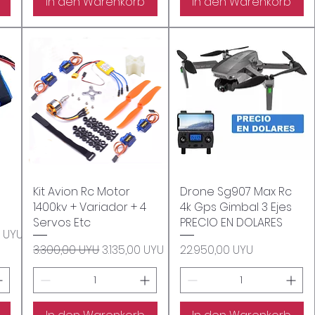
In den Warenkorb
In den Warenkorb
Kit Avion Rc Motor
Schnellansicht
Drone Sg907 Max Rc
Schnellansicht
1400kv + Variador + 4
4k Gps Gimbal 3 Ejes
Servos Etc
PRECIO EN DOLARES
is
0 UYU
Standardpreis
Sale-Preis
Preis
3.300,00 UYU
3.135,00 UYU
22.950,00 UYU