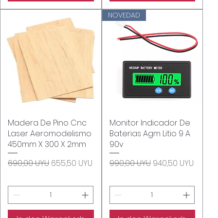
NOVEDAD
Madera De Pino Cnc
Schnellansicht
Monitor Indicador De
Schnellansicht
Laser Aeromodelismo
Baterias Agm Litio 9 A
450mm X 300 X 2mm
90v
Standardpreis
Sale-Preis
Standardpreis
Sale-Preis
690,00 UYU
655,50 UYU
990,00 UYU
940,50 UYU