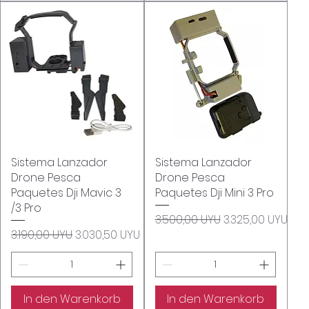
Sistema Lanzador
Schnellansicht
Sistema Lanzador
Schnellansicht
Drone Pesca
Drone Pesca
Paquetes Dji Mavic 3
Paquetes Dji Mini 3 Pro
/3 Pro
Standardpreis
Sale-Preis
3.500,00 UYU
3.325,00 UYU
Standardpreis
Sale-Preis
3.190,00 UYU
3.030,50 UYU
In den Warenkorb
In den Warenkorb