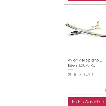
Avion Aeroplano E-
Schnellansicht
flite Efl01675 Rc
Preis
26.955,00 UYU
In den Warenkorb