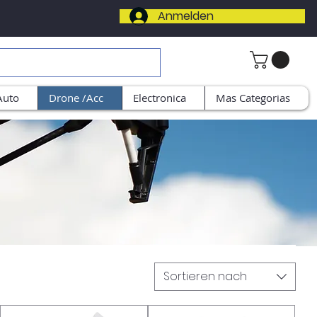
Anmelden
Auto
Drone /Acc
Electronica
Mas Categorias
Sortieren nach