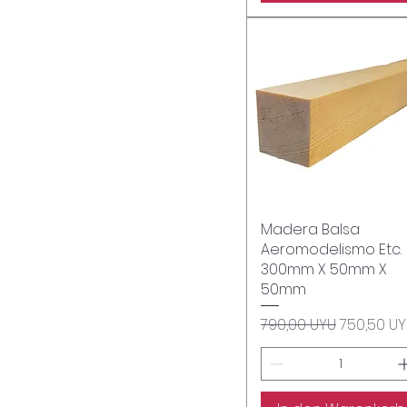
Madera Balsa
Schnellansicht
Aeromodelismo Etc.
300mm X 50mm X
50mm
Standardpreis
Sale-Prei
790,00 UYU
750,50 U