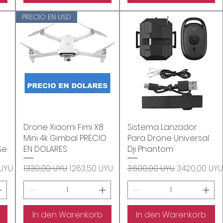
PRECIO EN USD
Drone Xiaomi Fimi X8
Schnellansicht
Sistema Lanzador
Schnellansicht
Mini 4k Gimbal PRECIO
Para Drone Universal
Se
EN DOLARES
Dji Phantom
is
Standardpreis
Sale-Preis
Standardpreis
Sale-Preis
 UYU
1.330,00 UYU
1.263,50 UYU
3.600,00 UYU
3.420,00 UYU
In den Warenkorb
In den Warenkorb