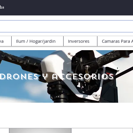
5hs
va
Ilum / Hogar/jardin
Inversores
Camaras Para 
drones y accesorios