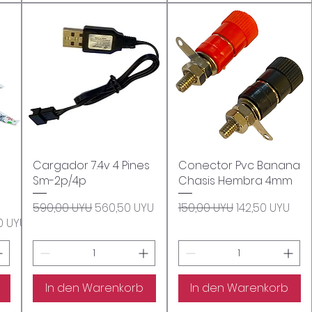
Cargador 7.4v 4 Pines
Schnellansicht
Conector Pvc Banana
Schnellansicht
Sm-2p/4p
Chasis Hembra 4mm
Standardpreis
Sale-Preis
Standardpreis
Sale-Preis
590,00 UYU
560,50 UYU
150,00 UYU
142,50 UYU
eis
0 UYU
In den Warenkorb
In den Warenkorb