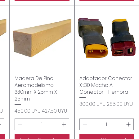
Madera De Pino
Schnellansicht
Adaptador Conector
Schnellansicht
Aeromodelismo
Xt30 Macho A
330mm X 25mm X
Conector T Hembra
25mm
Standardpreis
Sale-Preis
300,00 UYU
285,00 UYU
s
Standardpreis
Sale-Preis
YU
450,00 UYU
427,50 UYU