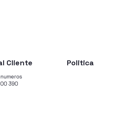
l Cliente
Politica
 numeros
700 390