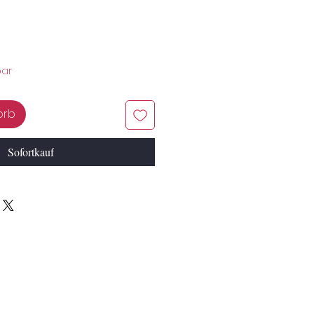
bar
orb
Sofortkauf