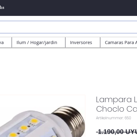
5hs
va
Ilum / Hogar/jardin
Inversores
Camaras Para 
Lampara L
Choclo Ca
Artikelnummer: 650
 1.190,00 UY