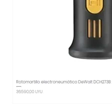
Rotomartillo electroneumático DeWalt DCH273B 
Preis
36.590,00 UYU