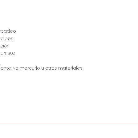
arpadeo
golpes
ación
 un 90%
nte: No mercurio u otros materiales