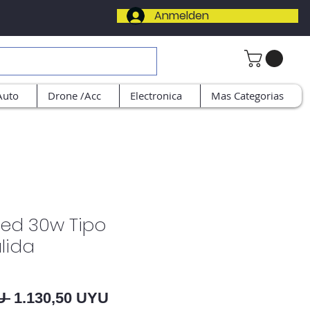
Anmelden
Auto
Drone /Acc
Electronica
Mas Categorias
ed 30w Tipo
lida
Standardpreis
Sale-Preis
U 
1.130,50 UYU