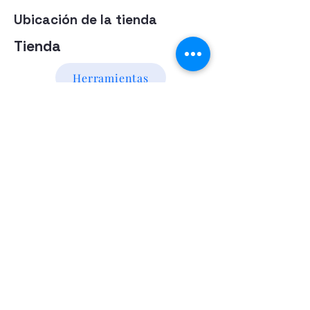
Ubicación de la tienda
Tienda
Herramientas
Energia Alternativa
Atencion al Cliente
Politica
Contactanos a los numeros
095 794 971 - 091 700 390
Iluminación led
Valentín Gómez 985
esquina
Agraciada/Montevideo/Uruguay