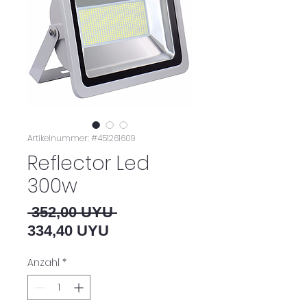
Artikelnummer: #451261609
Reflector Led
300w
Standardpreis
 352,00 UYU 
Sale-Preis
334,40 UYU
Anzahl
*