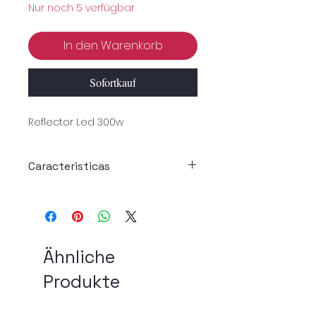
Nur noch 5 verfügbar
In den Warenkorb
Sofortkauf
Reflector Led 300w
Caracteristicas
Descriciones
Reflector de alto rendimiento
Color de Luz: Blanco / frio
Ähnliche
Voltaje de entrada: AC 85V-240V
Produkte
Equivalente: lámpara halógena
de 500W