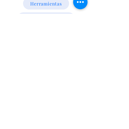
Herramientas
Energia Alternativa
Atencion al Cliente
Politica
Contactanos a los numeros
095 794 971 - 091 700 390
Iluminación led
Valentín Gómez 985
esquina
Agraciada/Montevideo/Uruguay
Camaras p/vehiculos