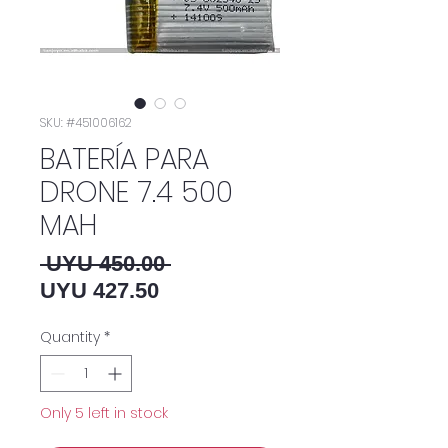
SKU: #451006162
BATERÍA PARA
DRONE 7.4 500
MAH
Regular Price
 UYU 450.00 
Sale Price
UYU 427.50
Quantity
*
Only 5 left in stock