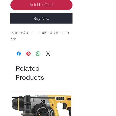
Add to Cart
Buy Now
500 mAh : L - 4.5 - A 2.5 - H 1.0
cm
Related
Products