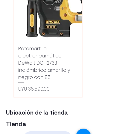
Rotomartillo
Fresadora Router
electroneumático
Dewalt Dcw600b
DeWalt DCH273B
S/carbones Inalamb
inalámbrico amarillo y
Regular Price
UYU 18,100.00
negro con 85
Oferta 5% - Producto
(0ce6e6)
Price
UYU 36,590.00
Ubicación de la tienda
Tienda