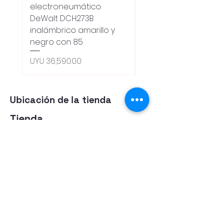
electroneumático
Dewalt Dcw600b
DeWalt DCH273B
S/carbones Inalamb
inalámbrico amarillo y
Regular Price
UYU 18,100.00
negro con 85
Oferta 5% - Producto
(0ce6e6)
Price
UYU 36,590.00
Ubicación de la tienda
Tienda
Herramientas
Energia Alternativa
Atencion al Cliente
Politica