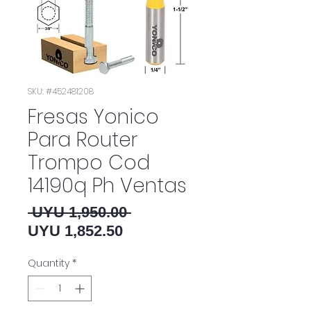
SKU: #452481208
Fresas Yonico
Para Router
Trompo Cod
14190q Ph Ventas
Regular Price
 UYU 1,950.00 
Sale Price
UYU 1,852.50
Quantity
*