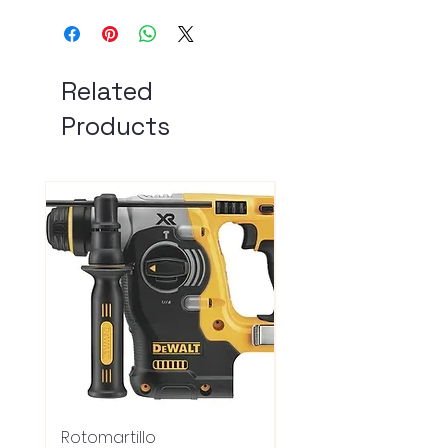
Related
Products
Rotomartillo
Fresadora Router