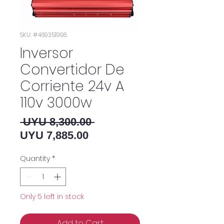
SKU: #469351998
Inversor
Convertidor De
Corriente 24v A
110v 3000w
Regular Price
 UYU 8,300.00 
Sale Price
UYU 7,885.00
Quantity
*
Only 5 left in stock
Add to Cart