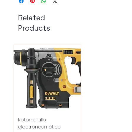
Related
Products
Rotomartillo
Fresadora Router
electroneumático
Dewalt Dcw600b