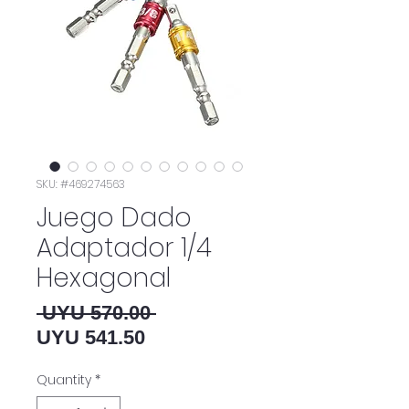
SKU: #469274563
Juego Dado
Adaptador 1/4
Hexagonal
Regular Price
 UYU 570.00 
Sale Price
UYU 541.50
Quantity
*