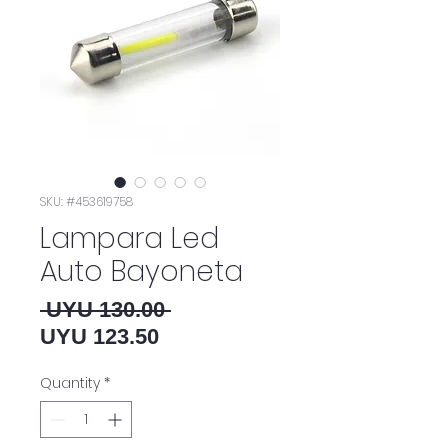
SKU: #453619758
Lampara Led
Auto Bayoneta
Regular Price
 UYU 130.00 
Sale Price
UYU 123.50
Quantity
*