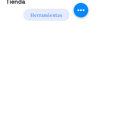
Tienda
Herramientas
Energia Alternativa
Atencion al Cliente
Politica
Contactanos a los numeros
095 794 971 - 091 700 390
Iluminación led
Valentín Gómez 985
esquina
Agraciada/Montevideo/Uruguay