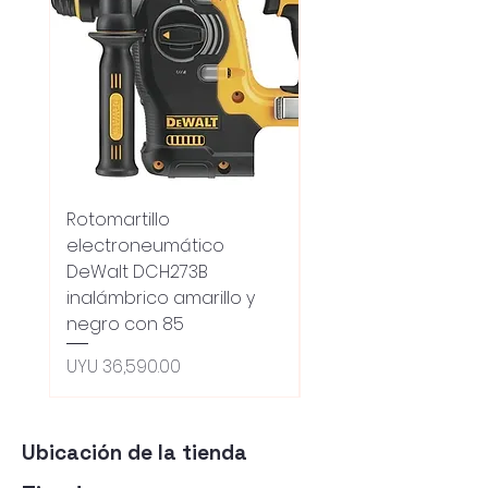
Rotomartillo
Fresadora Router
electroneumático
Dewalt Dcw600b
DeWalt DCH273B
S/carbones Inalamb
inalámbrico amarillo y
Regular Price
UYU 18,100.00
negro con 85
Oferta 5% - Producto
(0ce6e6)
Price
UYU 36,590.00
Ubicación de la tienda