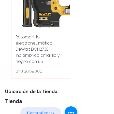
Rotomartillo
Fresadora Router
electroneumático
Dewalt Dcw600b
DeWalt DCH273B
S/carbones Inalamb
inalámbrico amarillo y
Regular Price
UYU 18,100.00
negro con 85
Oferta 5% - Producto
(0ce6e6)
Price
UYU 36,590.00
Ubicación de la tienda
Tienda
Herramientas