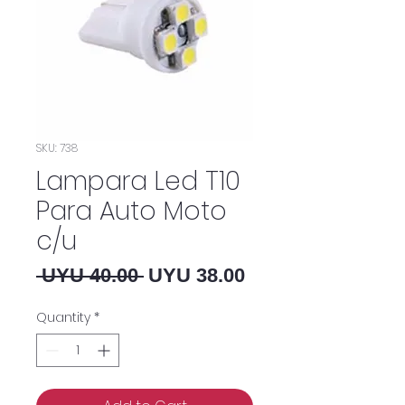
SKU: 738
Lampara Led T10
Para Auto Moto
c/u
Regular Price
Sale Price
 UYU 40.00 
UYU 38.00
Quantity
*