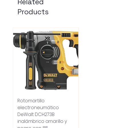
Related
Products
Rotomartillo
Fresadora Router
electroneumático
Dewalt Dcw600b
DeWalt DCH273B
S/carbones Inalamb
inalámbrico amarillo y
Regular Price
UYU 18,100.00