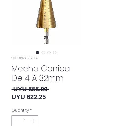
SKU: #463981389
Mecha Conica
De 4 A 32mm
Regular Price
 UYU 655.00 
Sale Price
UYU 622.25
Quantity
*