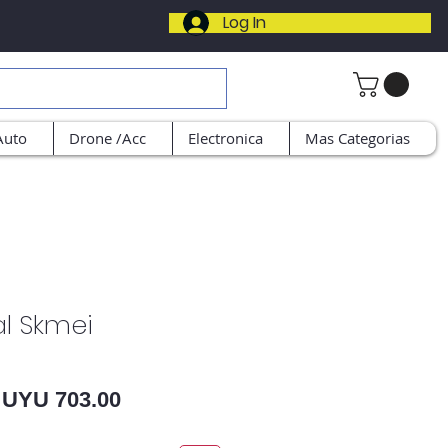
Log In
Auto
Drone /Acc
Electronica
Mas Categorias
al Skmei
Regular Price
Sale Price
UYU 703.00