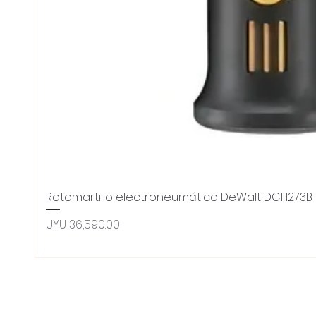
Rotomartillo electroneumático DeWalt DCH273B 
Price
UYU 36,590.00