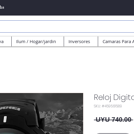
5hs
va
Ilum / Hogar/jardin
Inversores
Camaras Para 
Reloj Digit
SKU: #459561589
 UYU 740.00 