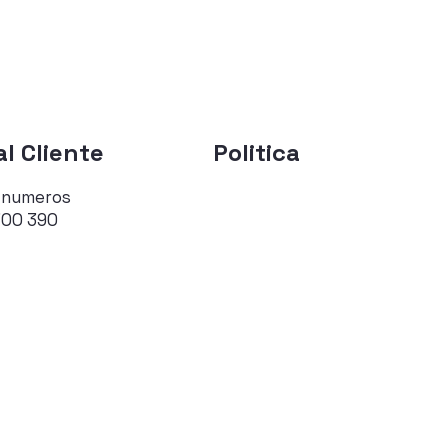
l Cliente
Politica
 numeros
700 390