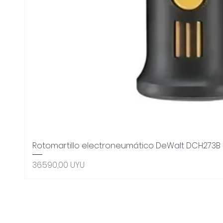
Rotomartillo electroneumático DeWalt DCH273B 
Precio
36.590,00 UYU