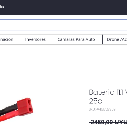
5hs
inación
Inversores
Camaras Para Auto
Drone /Ac
Bateria 11.
25c
SKU: #451752309
 2450,00 UYU