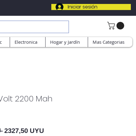
Iniciar sesión
c
Electronica
Hogar y Jardín
Mas Categorias
1 Volt 2200 Mah
Precio
Precio de oferta
 
2327,50 UYU