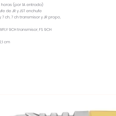
 horas (por 1A entrada)
ufe de JR y JST enchufe
y 7 ch, 7 ch transmisor y JR propo,
 WFLY 9CH transmisor, FS 9CH
2,1 cm