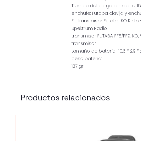
Tiempo del cargador: sobre 1.5
enchufe: Futaba clavija y ench
Fit: transmisor Futaba KO Ridio 
Spektrum Radio
transmisor FUTABA FF8/FF9, KO,
transmisor
tamaño de batería : 10.6 * 2.9 * 
peso batería:
137 gr
Productos relacionados