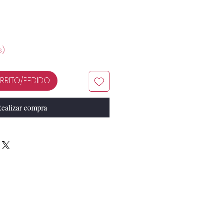
s)
RRITO/PEDIDO
ealizar compra