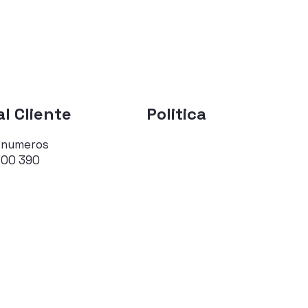
l Cliente
Politica
 numeros
700 390