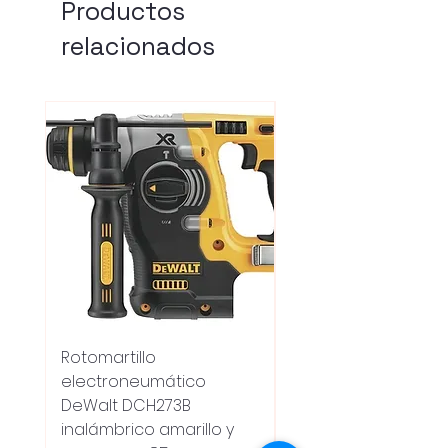
Productos
relacionados
Rotomartillo
Fresadora Router
electroneumático
Dewalt Dcw600b
DeWalt DCH273B
S/carbones Inalamb
inalámbrico amarillo y
Precio
18.100,00 UYU