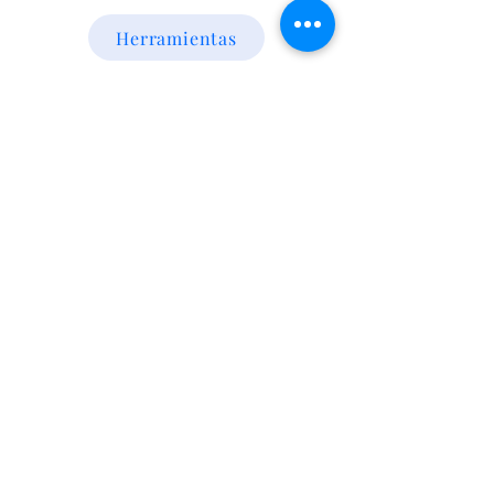
Herramientas
Energia Alternativa
Atencion al Cliente
Politica
Contactanos a los numeros
095 794 971 - 091 700 390
Iluminación led
Valentín Gómez 985
esquina
Agraciada/Montevideo/Uruguay