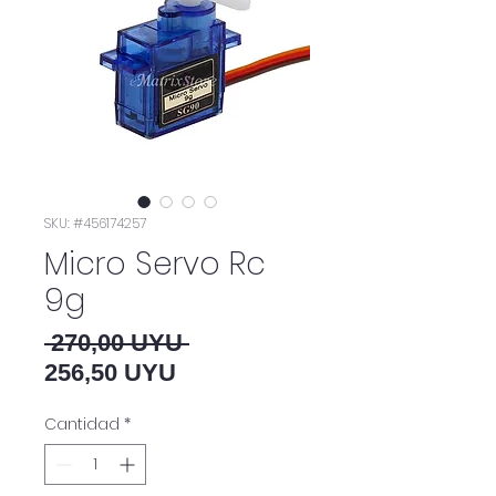
SKU: #456174257
Micro Servo Rc
9g
Precio
 270,00 UYU 
Precio de oferta
256,50 UYU
Cantidad
*