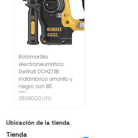
Rotomartillo
Fresadora Router
electroneumático
Dewalt Dcw600b
DeWalt DCH273B
S/carbones Inalamb
inalámbrico amarillo y
Precio
18.100,00 UYU
negro con 85
Oferta 5% - Producto
(0ce6e6)
Precio
36.590,00 UYU
Ubicación de la tienda
Tienda