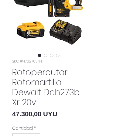
SKU: #470270344
Rotopercutor
Rotomartillo
Dewalt Dch273b
Xr 20v
Precio
47.300,00 UYU
Cantidad
*