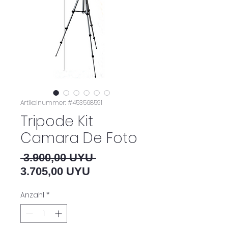
Artikelnummer: #453568591
Tripode Kit
Camara De Foto
Standardpreis
 3.900,00 UYU 
Sale-Preis
3.705,00 UYU
Anzahl
*