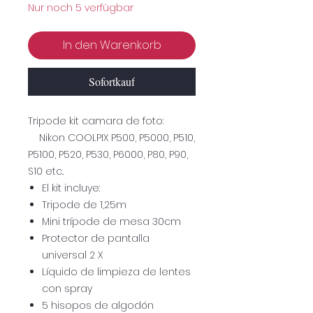
Nur noch 5 verfügbar
In den Warenkorb
Sofortkauf
Tripode kit camara de foto:
Nikon COOLPIX P500, P5000, P510,
P5100, P520, P530, P6000, P80, P90,
S10 etc..
El kit incluye:
Tripode de 1,25m
Mini trípode de mesa 30cm
Protector de pantalla
universal 2 X
Líquido de limpieza de lentes
con spray
5 hisopos de algodón