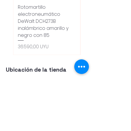
Rotomartillo
Fresadora Router
electroneumático
Dewalt Dcw600b
DeWalt DCH273B
S/carbones Inalamb
inalámbrico amarillo y
Standardpreis
18.100,00 UYU
negro con 85
Oferta 5% - Producto
(0ce6e6)
Preis
36.590,00 UYU
Ubicación de la tienda
Tienda
Herramientas
Energia Alternativa
Atencion al Cliente