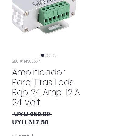
SKU: #445665814
Amplificador
Para Tiras Leds
Rgb 24 Amp. 12 A
24 Volt
Regular Price
 UYU 650.00 
Sale Price
UYU 617.50