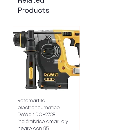
Products
Rotomartillo
Fresadora Router
electroneumático
Dewalt Dcw600b
DeWalt DCH273B
S/carbones Inalamb
inalámbrico amarillo y
Regular Price
UYU 18,100.00
negro con 85