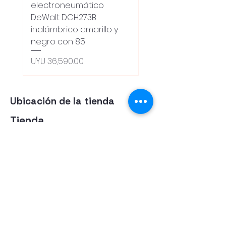
electroneumático
Dewalt Dcw600b
DeWalt DCH273B
S/carbones Inalamb
inalámbrico amarillo y
Regular Price
UYU 18,100.00
negro con 85
Oferta 5% - Producto
(0ce6e6)
Price
UYU 36,590.00
Ubicación de la tienda
Tienda
Herramientas
Energia Alternativa
Atencion al Cliente
Politica