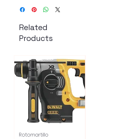
Related
Products
Rotomartillo
Fresadora Router