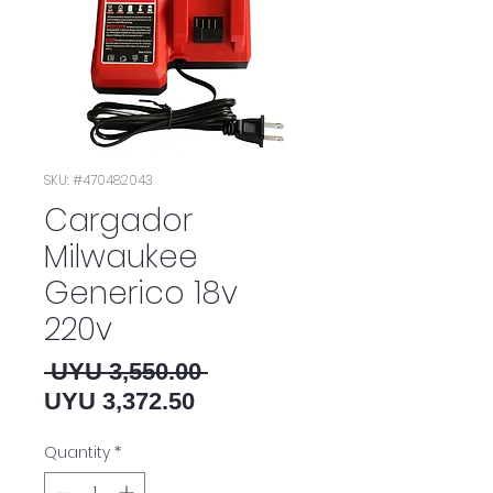
SKU: #470482043
Cargador
Milwaukee
Generico 18v
220v
Regular Price
 UYU 3,550.00 
Sale Price
UYU 3,372.50
Quantity
*