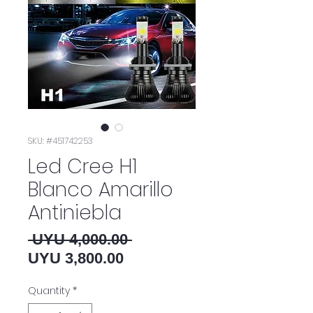
SKU: #451742253
Led Cree H1
Blanco Amarillo
Antiniebla
Regular Price
 UYU 4,000.00 
Sale Price
UYU 3,800.00
Quantity
*