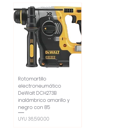
Rotomartillo
Fresadora Router
electroneumático
Dewalt Dcw600b
DeWalt DCH273B
S/carbones Inalamb
inalámbrico amarillo y
Regular Price
UYU 18,100.00
negro con 85
Oferta 5% - Producto
(0ce6e6)
Price
UYU 36,590.00