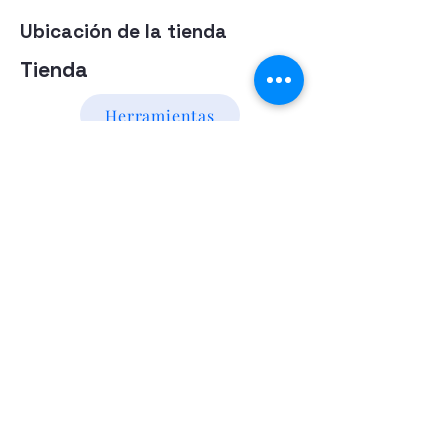
Ubicación de la tienda
Tienda
Herramientas
Energia Alternativa
Atencion al Cliente
Politica
Contactanos a los numeros
095 794 971 - 091 700 390
Iluminación led
Valentín Gómez 985
esquina
Agraciada/Montevideo/Uruguay