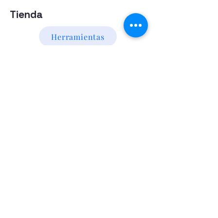
Tienda
Herramientas
Energia Alternativa
Atencion al Cliente
Politica
Contactanos a los numeros
095 794 971 - 091 700 390
Iluminación led
Valentín Gómez 985
esquina
Agraciada/Montevideo/Uruguay