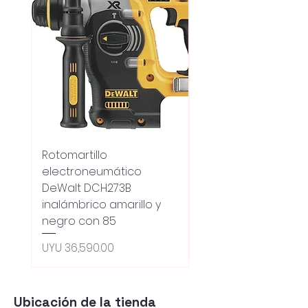
Rotomartillo
Fresadora Router
electroneumático
Dewalt Dcw600b
DeWalt DCH273B
S/carbones Inalamb
inalámbrico amarillo y
Regular Price
UYU 18,100.00
negro con 85
Oferta 5% - Producto
(0ce6e6)
Price
UYU 36,590.00
Ubicación de la tienda