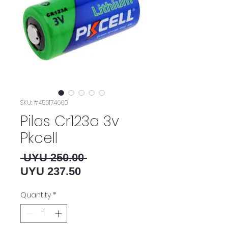
SKU: #456174660
Pilas Cr123a 3v
Pkcell
Regular Price
 UYU 250.00 
Sale Price
UYU 237.50
Quantity
*