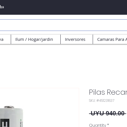
5hs
va
Ilum / Hogar/jardin
Inversores
Camaras Para 
Pilas Reca
SKU: #451231837
 UYU 940.00 
Quantity
*