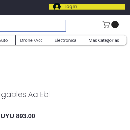
Log In
Auto
Drone /Acc
Electronica
Mas Categorias
rgables Aa Ebl
Regular Price
Sale Price
UYU 893.00