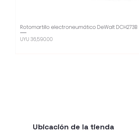
Rotomartillo electroneumático DeWalt DCH273B 
Price
UYU 36,590.00
Ubicación de la tienda